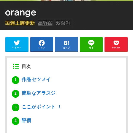
ツイート
シェア
はてブ
送る
Pocket
目次
作品セツメイ
1
簡単なアラスジ
2
ここがポイント ！
3
評価
4