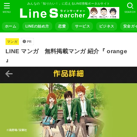
みんなの「知りたい！」に応えるLINE情報ポータルサイト
MENU
SEARCH
ホーム
LINEの始め方
恋愛
サービス
ビジネス
安全ガ
マンガ
PR
LINE マンガ 無料掲載マンガ 紹介『 orange
』