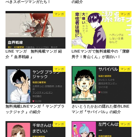
べきスポーツマンガたち！
の紹介
マンガ
マンガ
LINE マンガ 無料掲載マンガ 紹
LINEマンガで無料連載中の「潔癖
介『 血界戦線 』
男子！青山くん」が面白い！
マンガ
マンガ
無料掲載LINEマンガ『 ヤングブラ
さいとうたかおの隠れた傑作LINE
ックジャク 』の紹介
マンガ『サバイバル』の紹介
マンガ
マンガ