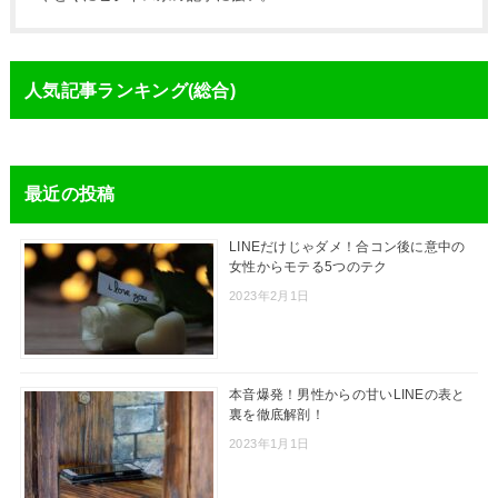
人気記事ランキング(総合)
最近の投稿
LINEだけじゃダメ！合コン後に意中の
女性からモテる5つのテク
2023年2月1日
本音爆発！男性からの甘いLINEの表と
裏を徹底解剖！
2023年1月1日