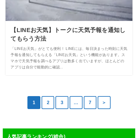
【LINEお天気】トークに天気予報を通知し
てもらう方法
「LINEお天気」がとても便利！ LINEには、毎日決まった時刻に天気
予報を通知してもらえる「LINEお天気」という機能があります。ス
マホで天気予報を調べるアプリは数多く出ていますが、ほとんどの
アプリは自分で能動的に確認...
1
2
3
…
7
＞
人気記事ランキング(総合)