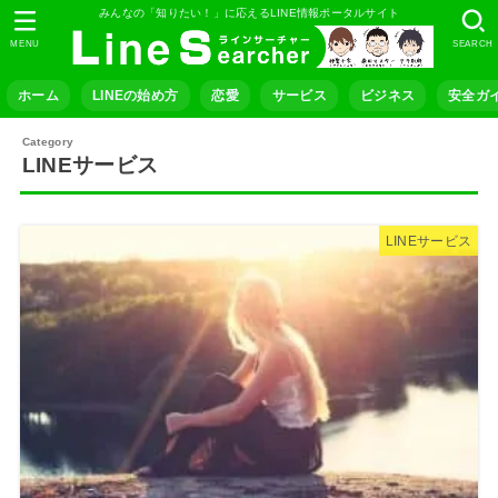
みんなの「知りたい！」に応えるLINE情報ポータルサイト
MENU
SEARCH
ホーム
LINEの始め方
恋愛
サービス
ビジネス
安全ガ
LINEサービス
LINEサービス