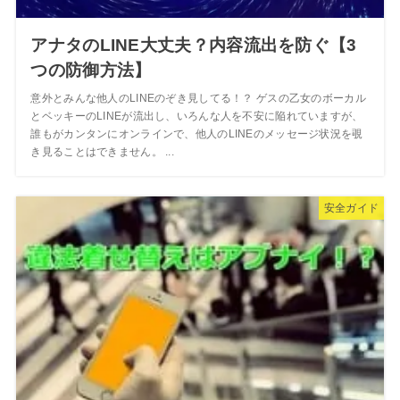
アナタのLINE大丈夫？内容流出を防ぐ【3
つの防御方法】
意外とみんな他人のLINEのぞき見してる！？ ゲスの乙女のボーカル
とベッキーのLINEが流出し、いろんな人を不安に陥れていますが、
誰もがカンタンにオンラインで、他人のLINEのメッセージ状況を覗
き見ることはできません。 ...
安全ガイド