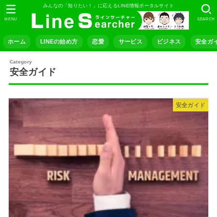
みんなの「知りたい！」に応えるLINE情報ポータルサイト
MENU
SEARCH
ホーム
LINEの始め方
恋愛
サービス
ビジネス
安全ガ
安全ガイド
安全ガイド