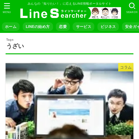
みんなの「知りたい！」に応えるLINE情報ポータルサイト
MENU
SEARCH
ホーム
LINEの始め方
恋愛
サービス
ビジネス
安全ガ
うざい
コラム