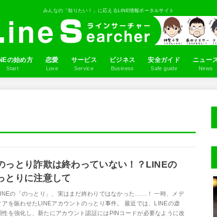
みんなの「知りたい！」に応えるLINE情報ポータルサイト
INEの始め方
恋愛
サービス
ビジネス
安全ガイド
ニュー
Start
Love
Service
Business
Safe guide
News
ロフィール画像を設定しよう
NE IDの作り方
だちを追加しよう
るふるの使い方
LINEアプリ
ゲーム
マンガ
占い
スタンプ
音楽
Q&A
のっとり詐欺は終わっていない！？LINEの
っとりに注意して
LINEの「のっとり」、実はまだ終わりではなかった……！ 一時、メデ
ィアを賑わせたLINEアカウントのっとり事件。 最近では、LINEの虚
弱性を強化し、新たにアカウント認証にはPINコードが必要なように改