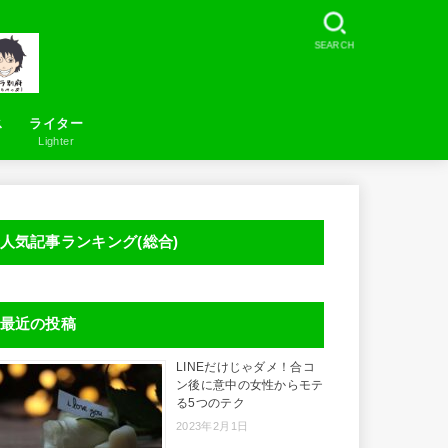
SEARCH
ス
ライター
Lighter
お問い合わせ
LineSearcher について
人気記事ランキング(総合)
最近の投稿
LINEだけじゃダメ！合コ
ン後に意中の女性からモテ
る5つのテク
2023年2月1日