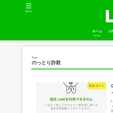
MENU
ホーム
L
Home
プ
LI
友
ふ
のっとり詐欺
安全ガイド