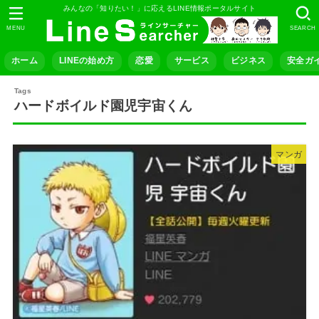
みんなの「知りたい！」に応えるLINE情報ポータルサイト
MENU
SEARCH
ホーム
LINEの始め方
恋愛
サービス
ビジネス
安全ガ
ハードボイルド園児宇宙くん
マンガ