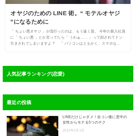
オヤジのための LINE 術。“ モテルオヤジ
”になるために
「 ちょい悪オヤジ 」が流行ったのは、もう遠く昔。 今年の新入社員
に「 ちょい悪 」とか言ってたら「 うわぁ…… 」って顔されてドン
引きされてしまいますよ ? 「 パソコンはともかく、スマホな...
人気記事ランキング(恋愛)
最近の投稿
LINEだけじゃダメ！合コン後に意中の
女性からモテる5つのテク
2023年2月1日