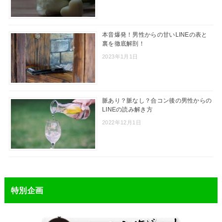
本音爆発！男性からの甘いLINEの表と
裏を徹底解剖！
2023年1月1日
脈あり？脈なし？合コン後の男性からの
LINEの読み解き方
2022年12月1日
特別企画