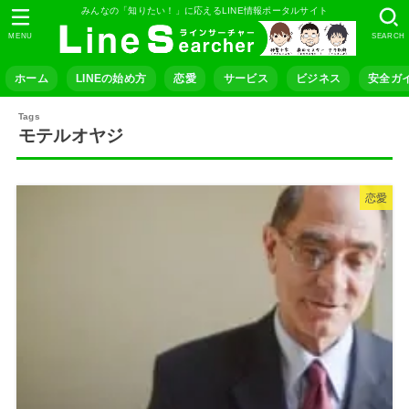
みんなの「知りたい！」に応えるLINE情報ポータルサイト
MENU
SEARCH
ホーム
LINEの始め方
恋愛
サービス
ビジネス
安全ガ
モテルオヤジ
恋愛