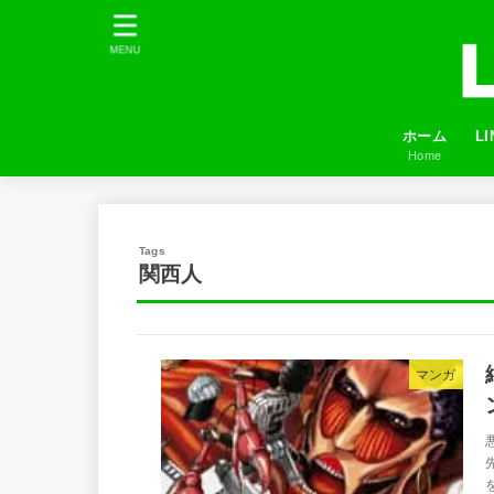
MENU
ホーム
L
Home
プ
LI
友
ふ
関西人
マンガ