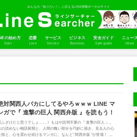
みんなの「知りたい！」に応えるLINE情報ポータルサイト
INEの始め方
恋愛
サービス
ビジネス
安全ガイド
ニュー
Start
Love
Service
Business
Safe guide
News
ロフィール画像を設定しよう
NE IDの作り方
だちを追加しよう
るふるの使い方
LINEアプリ
ゲーム
マンガ
占い
スタンプ
音楽
Q&A
絶対関西人バカにしてるやろｗｗｗ LINE マ
ンガで『 進撃の巨人 関西弁版 』を読もう！
悪ふざけだと思うでしょ……！ もはや説明不要の『 進撃の巨人 』。
先の読めない物語展開と、人間の醜い部分を巧妙に描き、見る人の心
を指と、心を震わせ続けるマンガに、なんと“ 関西弁版 ”が登場！ ...