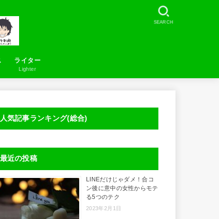
SEARCH
ス
ライター
Lighter
お問い合わせ
LineSearcher について
人気記事ランキング(総合)
最近の投稿
LINEだけじゃダメ！合コ
ン後に意中の女性からモテ
る5つのテク
2023年2月1日