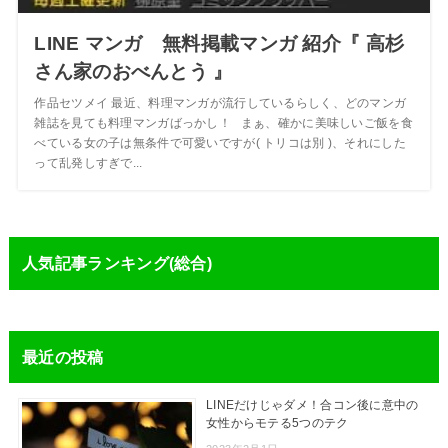
LINE マンガ 無料掲載マンガ 紹介『 高杉
さん家のおべんとう 』
作品セツメイ 最近、料理マンガが流行しているらしく、どのマンガ
雑誌を見ても料理マンガばっかし！ まぁ、確かに美味しいご飯を食
べている女の子は無条件で可愛いですが( トリコは別 )、それにした
って乱発しすぎで...
人気記事ランキング(総合)
最近の投稿
LINEだけじゃダメ！合コン後に意中の
女性からモテる5つのテク