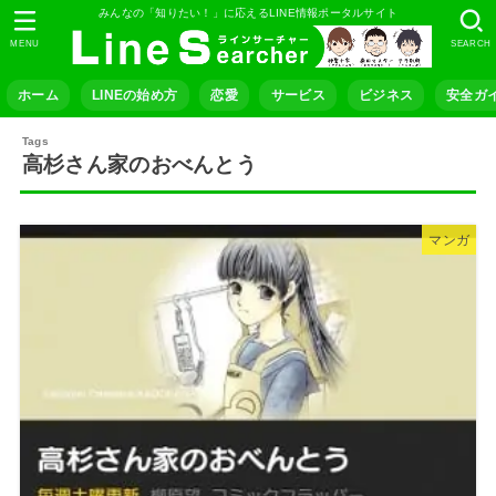
みんなの「知りたい！」に応えるLINE情報ポータルサイト
MENU
SEARCH
ホーム
LINEの始め方
恋愛
サービス
ビジネス
安全ガ
高杉さん家のおべんとう
マンガ