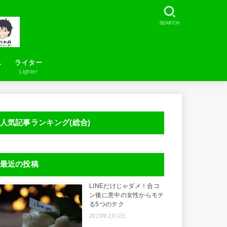
SEARCH
ス
ライター
Lighter
お問い合わせ
LineSearcher について
人気記事ランキング(総合)
最近の投稿
LINEだけじゃダメ！合コ
ン後に意中の女性からモテ
る5つのテク
2023年2月1日