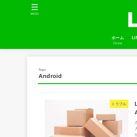
MENU
ホーム
L
Home
プ
LI
友
ふ
Android
トラブル