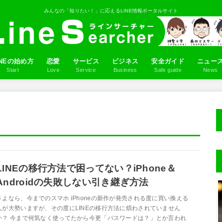
みんなの「知りたい！」に応えるLINE情報ポータルサイト
INEの始め方
恋愛
サービス
ビジネス
安全ガイド
ニュー
Start
Love
Service
Business
Safe guide
News
ロフィール画像を設定しよう
NE IDの作り方
だちを追加しよう
るふるの使い方
LINEアプリ
ゲーム
マンガ
占い
スタンプ
音楽
Q&A
LINEの移行方法で困ってない？iPhone＆
Androidの失敗しない引き継ぎ方法
さよなら、今までのスマホ iPhoneの新作が発売される度に買い換える
人が大勢いますが、その度にLINEの移行方法に煩わされていません
か？ 今まで何気なく使ってたから今更「パスワードは？」とか言われ