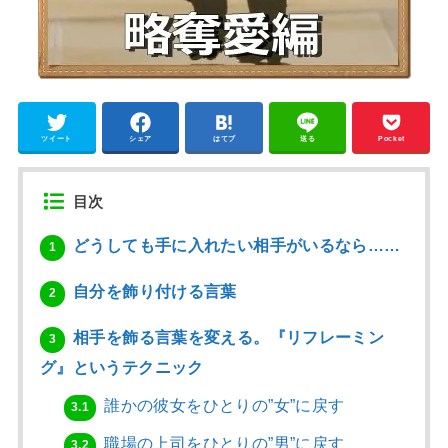
ツイート
シェア
はてブ
送る
Pocket
目次
どうしても手に入れたい相手がいるなら……
1
自分を飾り付ける言葉
2
相手を飾る言葉を変える。『リフレーミン
3
グ』というテクニック
誰かの彼女をひとりの”女”に戻す
3.1
職場の上司をひとりの”男”に戻す
3.2