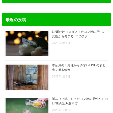
最近の投稿
LINEだけじゃダメ！合コン後に意中の
女性からモテる5つのテク
2023年2月1日
本音爆発！男性からの甘いLINEの表と
裏を徹底解剖！
2023年1月1日
脈あり？脈なし？合コン後の男性からの
LINEの読み解き方
2022年12月1日