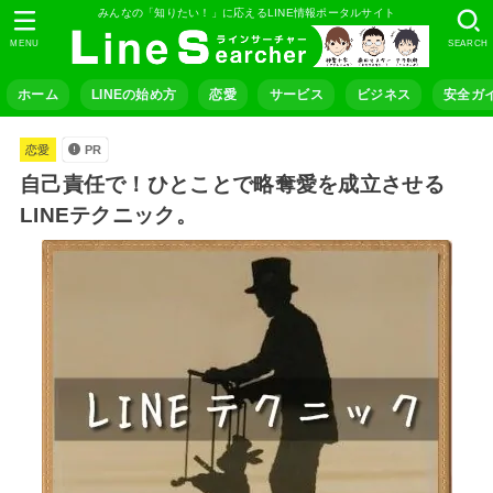
みんなの「知りたい！」に応えるLINE情報ポータルサイト
MENU
SEARCH
ホーム
LINEの始め方
恋愛
サービス
ビジネス
安全ガ
恋愛
PR
自己責任で！ひとことで略奪愛を成立させる
LINEテクニック。