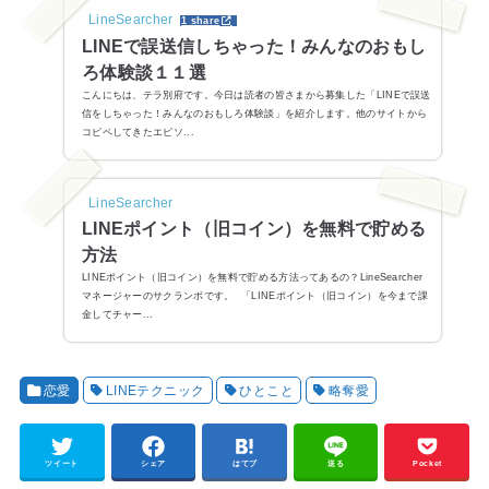
LineSearcher
1 share
LINEで誤送信しちゃった！みんなのおもし
ろ体験談１１選
こんにちは、テラ別府です。今日は読者の皆さまから募集した「LINEで誤送
信をしちゃった！みんなのおもしろ体験談」を紹介します。他のサイトから
コピペしてきたエピソ...
LineSearcher
LINEポイント（旧コイン）を無料で貯める
方法
LINEポイント（旧コイン）を無料で貯める方法ってあるの？LineSearcher
マネージャーのサクランボです。 「LINEポイント（旧コイン）を今まで課
金してチャー...
恋愛
LINEテクニック
ひとこと
略奪愛
ツイート
シェア
はてブ
送る
Pocket