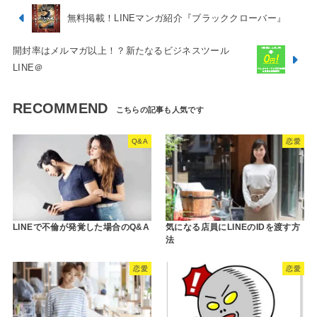
無料掲載！LINEマンガ紹介『ブラッククローバー』
開封率はメルマガ以上！？新たなるビジネスツール
LINE＠
RECOMMEND
Q&A
恋愛
LINEで不倫が発覚した場合のQ&A
気になる店員にLINEのIDを渡す方
法
恋愛
恋愛