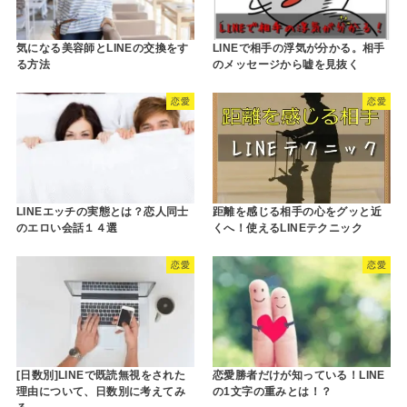
気になる美容師とLINEの交換をす
LINEで相手の浮気が分かる。相手
る方法
のメッセージから嘘を見抜く
恋愛
恋愛
LINEエッチの実態とは？恋人同士
距離を感じる相手の心をグッと近
のエロい会話１４選
くへ！使えるLINEテクニック
恋愛
恋愛
[日数別]LINEで既読無視をされた
恋愛勝者だけが知っている！LINE
理由について、日数別に考えてみ
の1文字の重みとは！？