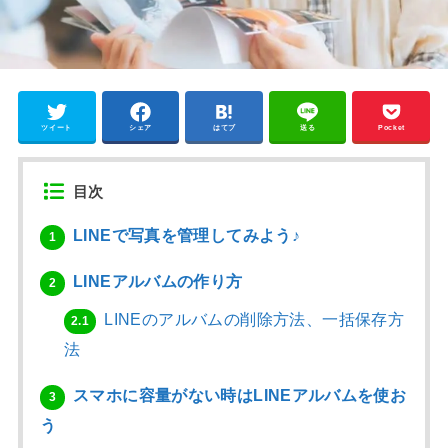
ツイート
シェア
はてブ
送る
Pocket
目次
LINEで写真を管理してみよう♪
1
LINEアルバムの作り方
2
LINEのアルバムの削除方法、一括保存方
2.1
法
スマホに容量がない時はLINEアルバムを使お
3
う