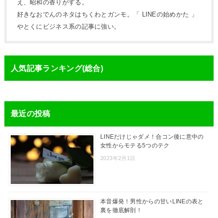
え、昭和の香りがする。
好きなおでんのネタはちくわとガンモ。「 LINEの始めかた 」
やとくにビジネス系の記事に強い。
人気記事ランキング(総合)
最近の投稿
LINEだけじゃダメ！合コン後に意中の
女性からモテる5つのテク
2023年2月1日
本音爆発！男性からの甘いLINEの表と
裏を徹底解剖！