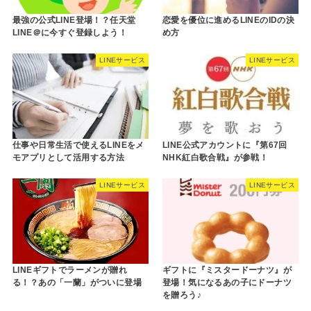
最強の公式LINE登場！？任天堂
恋愛を優位に進めるLINEのIDの決
LINE＠に今すぐ登録しよう！
め方
LINEサービス
LINEサービス
仕事や日常生活で使えるLINEをメ
LINE公式アカウントに『第67回
モアプリとして活用する方法
NHK紅白歌合戦』が参戦！
LINEサービス
LINEサービス
LINEギフトでラーメンが贈れ
ギフトに『ミスタードーナツ』が
る！？あの「一蘭」がついに登場
登場！気になるあの子にドーナツ
を贈ろう♪