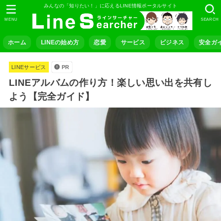
みんなの「知りたい！」に応えるLINE情報ポータルサイト
MENU
SEARCH
ホーム
LINEの始め方
恋愛
サービス
ビジネス
安全ガ
LINEサービス
PR
LINEアルバムの作り方！楽しい思い出を共有し
よう【完全ガイド】