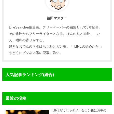
益田マスター
LineSearcher編集長。フリーペーパーの編集として3年勤務、
その経験からフリーライターとなる。ほんのりと加齢……い
え、昭和の香りがする。
好きなおでんのネタはちくわとガンモ。「 LINEの始めかた 」
やとくにビジネス系の記事に強い。
人気記事ランキング(総合)
最近の投稿
LINEだけじゃダメ！合コン後に意中の