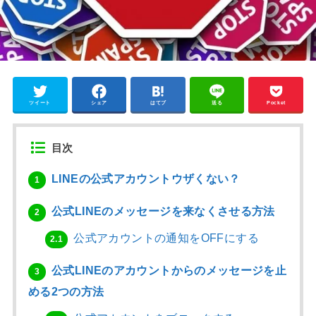
ツイート
シェア
はてブ
送る
Pocket
目次
LINEの公式アカウントウザくない？
1
公式LINEのメッセージを来なくさせる方法
2
公式アカウントの通知をOFFにする
2.1
公式LINEのアカウントからのメッセージを止
3
める2つの方法