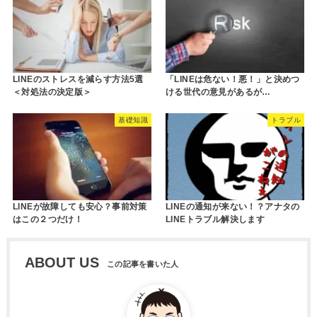
LINEのストレスを減らす方法5選
「LINEは危ない！悪！」と決めつ
＜対処法の決定版＞
ける世代の意見があるが…
基礎知識
トラブル
LINEが故障しても安心？事前対策
LINEの通知が来ない！？アナタの
はこの２つだけ！
LINEトラブル解決します
ABOUT US