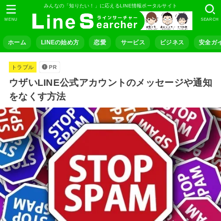
みんなの「知りたい！」に応えるLINE情報ポータルサイト
MENU
SEARCH
ホーム
LINEの始め方
恋愛
サービス
ビジネス
安全ガ
トラブル
PR
ウザいLINE公式アカウントのメッセージや通知
をなくす方法