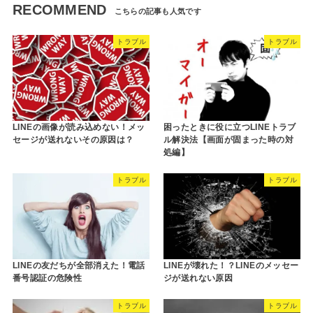
RECOMMEND
トラブル
トラブル
LINEの画像が読み込めない！メッ
困ったときに役に立つLINEトラブ
セージが送れないその原因は？
ル解決法【画面が固まった時の対
処編】
トラブル
トラブル
LINEの友だちが全部消えた！電話
LINEが壊れた！？LINEのメッセー
番号認証の危険性
ジが送れない原因
トラブル
トラブル