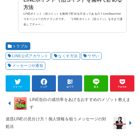
方法
LINEポイント（旧コイン）を無料で貯める方法ってあるの？LineSearcher
マネージャーのサクランボです。 「LINEポイント（旧コイン）を今まで課
金してチャー...
トラブル
LINE公式アカウント
なくす方法
ウザい
メッセージや通知
ツイート
シェア
はてブ
送る
Pocket
LINE告白の成功率をあげるおすすめのメゾット教えま
す
迷惑LINEの見分け方！個人情報を狙うメッセージの対
処法