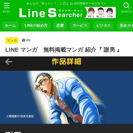
みんなの「知りたい！」に応えるLINE情報ポータルサイト
MENU
SEARCH
ホーム
LINEの始め方
恋愛
サービス
ビジネス
安全ガ
マンガ
PR
LINE マンガ 無料掲載マンガ 紹介『 謝男 』