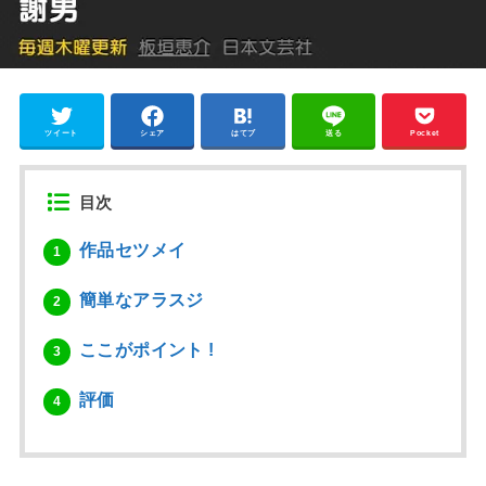
ツイート
シェア
はてブ
送る
Pocket
目次
作品セツメイ
1
簡単なアラスジ
2
ここがポイント !
3
評価
4