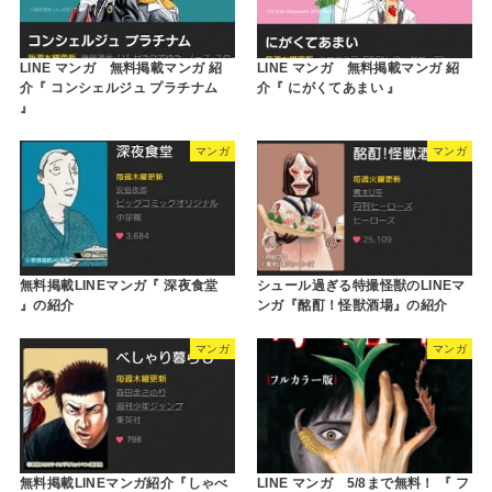
LINE マンガ 無料掲載マンガ 紹
LINE マンガ 無料掲載マンガ 紹
介『 コンシェルジュ プラチナム
介『 にがくてあまい 』
』
マンガ
マンガ
無料掲載LINEマンガ『 深夜食堂
シュール過ぎる特撮怪獣のLINEマ
』の紹介
ンガ『酩酊！怪獣酒場』の紹介
マンガ
マンガ
無料掲載LINEマンガ紹介『しゃべ
LINE マンガ 5/8まで無料！ 『 フ