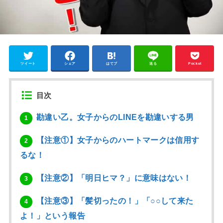
ツイート
シェア
はてブ
送る
Pocket
目次
勘違い乙。女子からのLINEを勘違いする男
1
【注意①】女子からのハートマークは信用す
2
るな！
【注意②】「明日ヒマ？」に意味はない！
3
【注意③】「髪切ったの！」「○○して来た
4
よ！」という報告