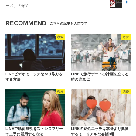
ーズ』の紹介
RECOMMEND
恋愛
恋愛
LINEビデオでエッチなやり取りを
LINEで旅行デートの計画を立てる
する方法
時の注意点
恋愛
恋愛
LINEで既読無視をストレスフリー
LINEの疑似エッチは本番より興奮
で上手に活用する方法
するぞ！リアルな会話8選