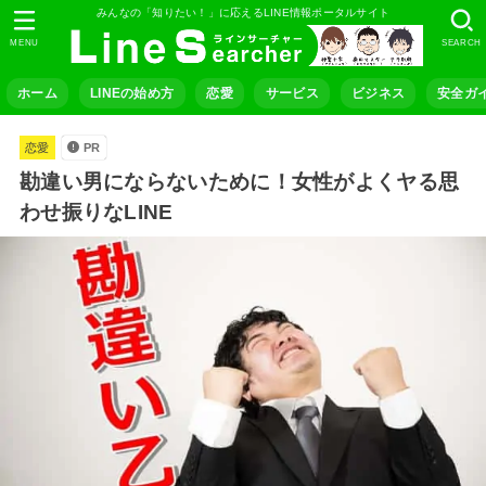
みんなの「知りたい！」に応えるLINE情報ポータルサイト
MENU
SEARCH
ホーム
LINEの始め方
恋愛
サービス
ビジネス
安全ガ
恋愛
PR
勘違い男にならないために！女性がよくヤる思
わせ振りなLINE