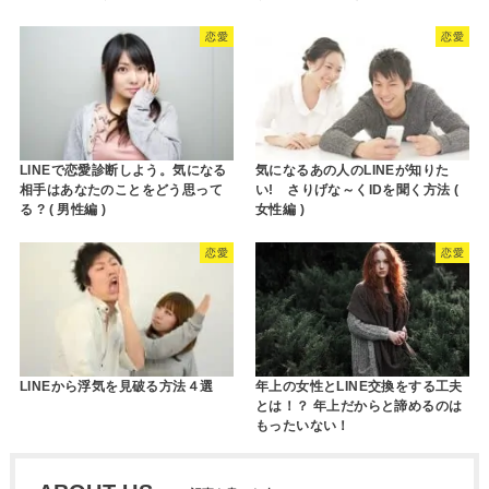
恋愛
恋愛
LINEで恋愛診断しよう。気になる
気になるあの人のLINEが知りた
相手はあなたのことをどう思って
い! さりげな～くIDを聞く方法 (
る ? ( 男性編 )
女性編 )
恋愛
恋愛
LINEから浮気を見破る方法４選
年上の女性とLINE交換をする工夫
とは！？ 年上だからと諦めるのは
もったいない！