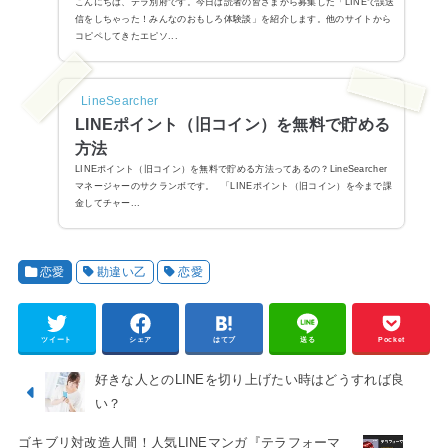
こんにちは、テラ別府です。今日は読者の皆さまから募集した「LINEで誤送
信をしちゃった！みんなのおもしろ体験談」を紹介します。他のサイトから
コピペしてきたエピソ...
LineSearcher
LINEポイント（旧コイン）を無料で貯める
方法
LINEポイント（旧コイン）を無料で貯める方法ってあるの？LineSearcher
マネージャーのサクランボです。 「LINEポイント（旧コイン）を今まで課
金してチャー...
恋愛
勘違い乙
恋愛
ツイート
シェア
はてブ
送る
Pocket
好きな人とのLINEを切り上げたい時はどうすれば良
い？
ゴキブリ対改造人間！人気LINEマンガ『テラフォーマ