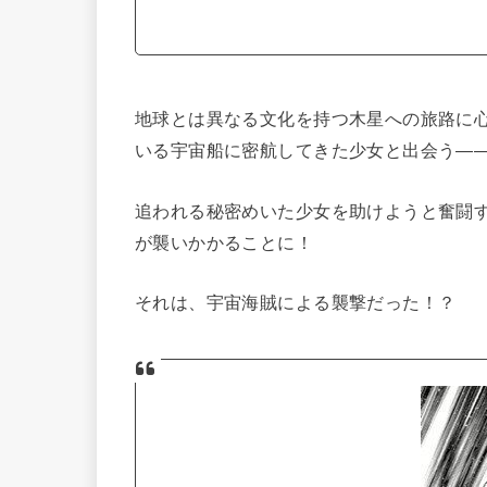
地球とは異なる文化を持つ木星への旅路に
いる宇宙船に密航してきた少女と出会う―
追われる秘密めいた少女を助けようと奮闘
が襲いかかることに！
それは、宇宙海賊による襲撃だった！？