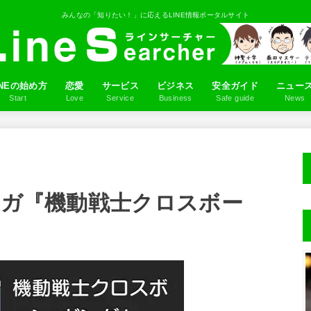
みんなの「知りたい！」に応えるLINE情報ポータルサイト
INEの始め方
恋愛
サービス
ビジネス
安全ガイド
ニュー
Start
Love
Service
Business
Safe guide
News
ロフィール画像を設定しよう
NE IDの作り方
だちを追加しよう
るふるの使い方
LINEアプリ
ゲーム
マンガ
占い
スタンプ
音楽
Q&A
ンガ『機動戦士クロスボー