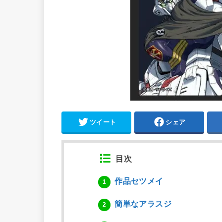
ツイート
シェア
目次
作品セツメイ
1
簡単なアラスジ
2