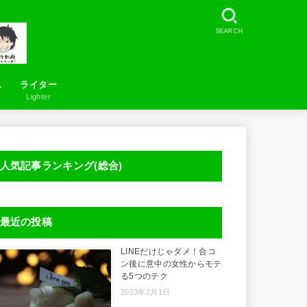
SEARCH
ス
ライター
Lighter
お問い合わせ
LineSearcher について
人気記事ランキング(総合)
最近の投稿
LINEだけじゃダメ！合コ
ン後に意中の女性からモテ
る5つのテク
2023年2月1日