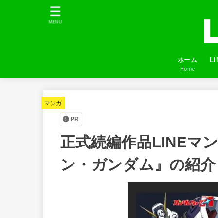
MENU
ホーム
L
Home
プ
LI
友
ふ
マンガ
PR
正式続編作品LINEマ
ン・ガンダム』の紹介