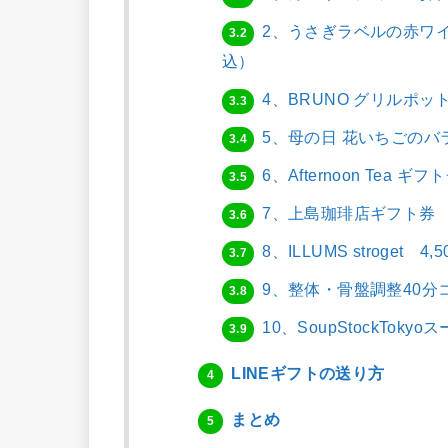
2、うさぎラベルの赤ワイ
3.2
込）
4、BRUNO グリルポット
3.3
5、母の日 花いちごのバ
3.4
6、Afternoon Tea 
3.5
7、上島珈琲店ギフト券 
3.6
8、ILLUMS stroget 
3.7
9、整体・骨盤調整40分コ
3.8
10、SoupStockToky
3.9
LINEギフトの送り方
4
まとめ
5