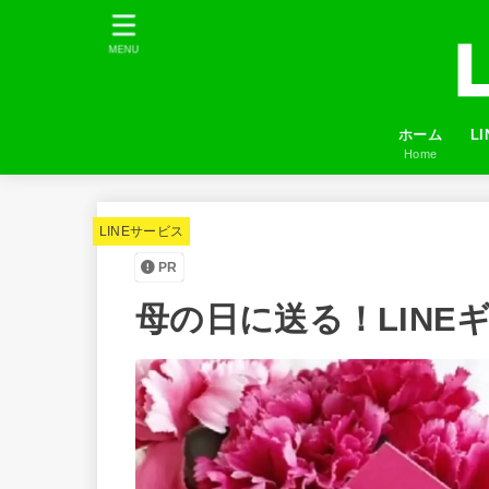
MENU
ホーム
L
Home
プ
LI
友
ふ
LINEサービス
PR
母の日に送る！LINEギ