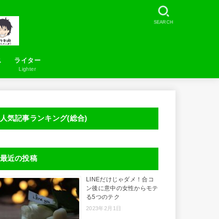
SEARCH
ス
ライター
Lighter
お問い合わせ
LineSearcher について
人気記事ランキング(総合)
最近の投稿
LINEだけじゃダメ！合コ
ン後に意中の女性からモテ
る5つのテク
2023年2月1日