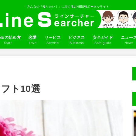
みんなの「知りたい！」に応えるLINE情報ポータルサイト
INEの始め方
恋愛
サービス
ビジネス
安全ガイド
ニュー
Start
Love
Service
Business
Safe guide
News
ロフィール画像を設定しよう
NE IDの作り方
だちを追加しよう
るふるの使い方
LINEアプリ
ゲーム
マンガ
占い
スタンプ
音楽
Q&A
フト10選