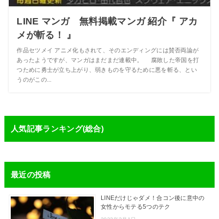
LINE マンガ 無料掲載マンガ 紹介『 アカ
メが斬る！ 』
作品セツメイ アニメ化もされて、そのエンディングには賛否両論が
あったようですが、マンガはまだまだ連載中。 腐敗した帝国を打
つために勇士が立ち上がり、弱きものを守るために悪を斬る、とい
うのがこの...
人気記事ランキング(総合)
最近の投稿
LINEだけじゃダメ！合コン後に意中の
女性からモテる5つのテク