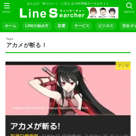
みんなの「知りたい！」に応えるLINE情報ポータルサイト
MENU
SEARCH
ホーム
LINEの始め方
恋愛
サービス
ビジネス
安全ガ
アカメが斬る！
マンガ