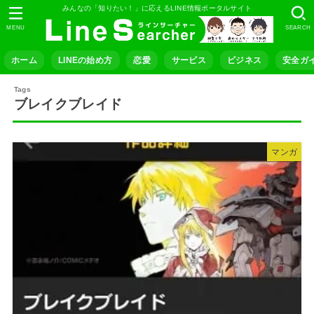
みんなの「知りたい！」に応えるLINE情報ポータルサイト
MENU
SEARCH
ホーム
LINEの始め方
恋愛
サービス
ビジネス
安全ガ
ブレイクブレイド
マンガ