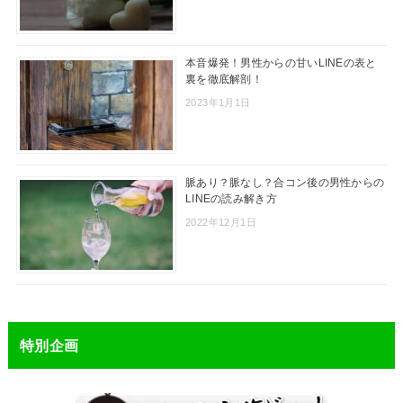
本音爆発！男性からの甘いLINEの表と
裏を徹底解剖！
2023年1月1日
脈あり？脈なし？合コン後の男性からの
LINEの読み解き方
2022年12月1日
特別企画