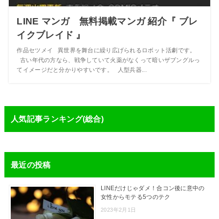
LINE マンガ 無料掲載マンガ 紹介『 ブレ
イクブレイド 』
作品セツメイ 異世界を舞台に繰り広げられるロボット活劇です。
古い年代の方なら、戦争していて火薬がなくって暗いザブングルっ
てイメージだと分かりやすいです。 人型兵器...
人気記事ランキング(総合)
最近の投稿
LINEだけじゃダメ！合コン後に意中の
女性からモテる5つのテク
2023年2月1日