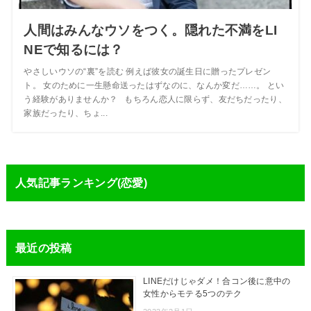
人間はみんなウソをつく。隠れた不満をLI
NEで知るには？
やさしいウソの“裏”を読む 例えば彼女の誕生日に贈ったプレゼン
ト。 女のために一生懸命送ったはずなのに、なんか変だ……。 とい
う経験がありませんか？ もちろん恋人に限らず、友だちだったり、
家族だったり、ちょ...
人気記事ランキング(恋愛)
最近の投稿
LINEだけじゃダメ！合コン後に意中の
女性からモテる5つのテク