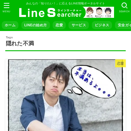
みんなの「知りたい！」に応えるLINE情報ポータルサイト
MENU
SEARCH
ホーム
LINEの始め方
恋愛
サービス
ビジネス
安全ガ
隠れた不満
恋愛