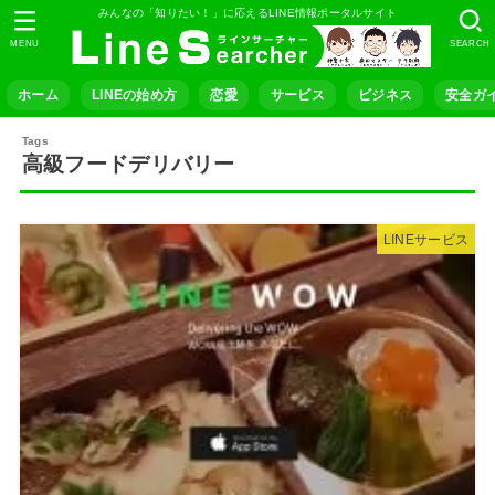
みんなの「知りたい！」に応えるLINE情報ポータルサイト
MENU
SEARCH
ホーム
LINEの始め方
恋愛
サービス
ビジネス
安全ガ
高級フードデリバリー
LINEサービス