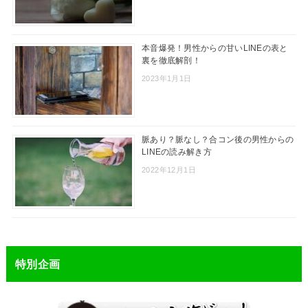
本音爆発！男性からの甘いLINEの表と
裏を徹底解剖！
2023年1月1日
脈あり？脈なし？合コン後の男性からの
LINEの読み解き方
2022年12月1日
特別企画