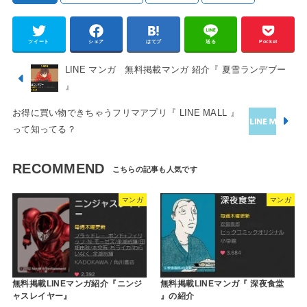
ツイート
シェア
はてブ
送る
Pocket
LINE マンガ 無料掲載マンガ 紹介『 夏雪ランデブー
』
お得に買い物できちゃうフリマアプリ『 LINE MALL 』
って知ってる？
RECOMMEND
マンガ
マンガ
無料掲載LINEマンガ紹介『ニンジ
無料掲載LINEマンガ『 深夜食堂
ャスレイヤー』
』の紹介