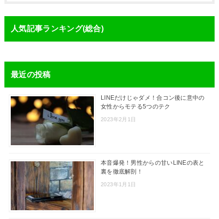
人気記事ランキング(総合)
最近の投稿
LINEだけじゃダメ！合コン後に意中の
女性からモテる5つのテク
2023年2月1日
本音爆発！男性からの甘いLINEの表と
裏を徹底解剖！
2023年1月1日