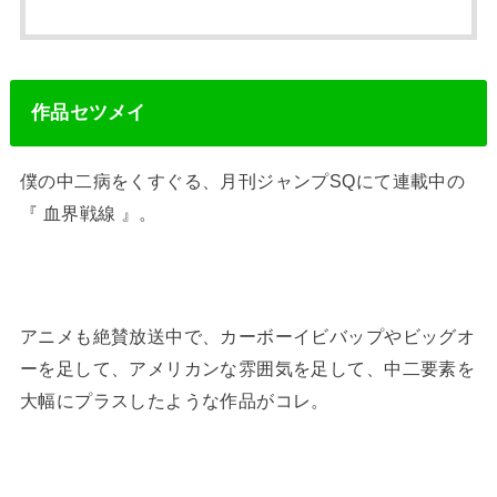
作品セツメイ
僕の中二病をくすぐる、月刊ジャンプSQにて連載中の
『 血界戦線 』。
アニメも絶賛放送中で、カーボーイビバップやビッグオ
ーを足して、アメリカンな雰囲気を足して、中二要素を
大幅にプラスしたような作品がコレ。