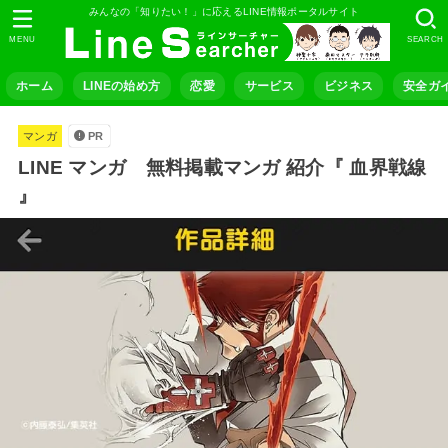
みんなの「知りたい！」に応えるLINE情報ポータルサイト
MENU
SEARCH
ホーム
LINEの始め方
恋愛
サービス
ビジネス
安全ガ
マンガ
PR
LINE マンガ 無料掲載マンガ 紹介『 血界戦線
』