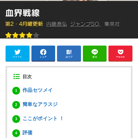
ツイート
シェア
はてブ
送る
Pocket
目次
作品セツメイ
1
簡単なアラスジ
2
ここがポイント ！
3
評価
4