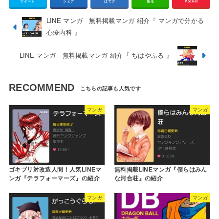
ツイート
シェア
はてブ
送る
Pocket
LINE マンガ 無料掲載マンガ 紹介『 マンガで分かる
心療内科 』
LINE マンガ 無料掲載マンガ 紹介『 ちはやふる 』
RECOMMEND
マンガ
マンガ
ゴキブリ対改造人間！人気LINEマ
無料掲載LINEマンガ『僕らはみん
ンガ『テラフォーマーズ』の紹介
な河合荘』の紹介
マンガ
マンガ