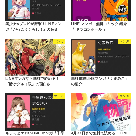
美少女×ゾンビが衝撃！LINEマン
LINE マンガ 無料コミック 紹介
ガ『がっこうぐらし！』の紹介
『 ドラゴンボール 』
マンガ
マンガ
LINEマンガなら無料で読める！
無料掲載LINEマンガ『くまみこ』
『賭ケグルイ双』の面白さ
の紹介
マンガ
マンガ
ちょっとエロいLINE マンガ『千早
4月22日まで無料で読める！ LINE