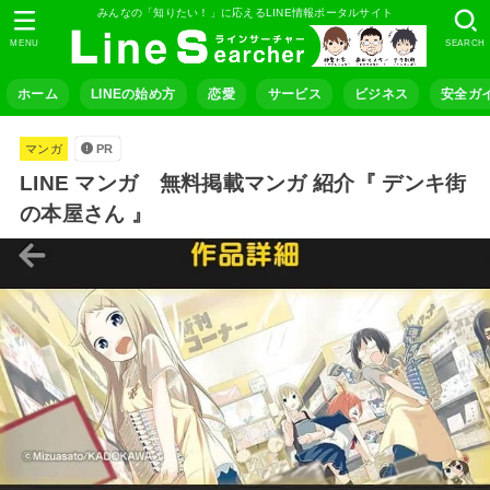
みんなの「知りたい！」に応えるLINE情報ポータルサイト
MENU
SEARCH
ホーム
LINEの始め方
恋愛
サービス
ビジネス
安全ガ
マンガ
PR
LINE マンガ 無料掲載マンガ 紹介『 デンキ街
の本屋さん 』