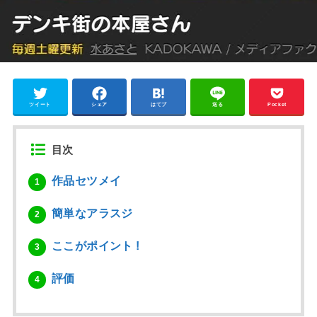
ツイート
シェア
はてブ
送る
Pocket
目次
作品セツメイ
1
簡単なアラスジ
2
ここがポイント !
3
評価
4