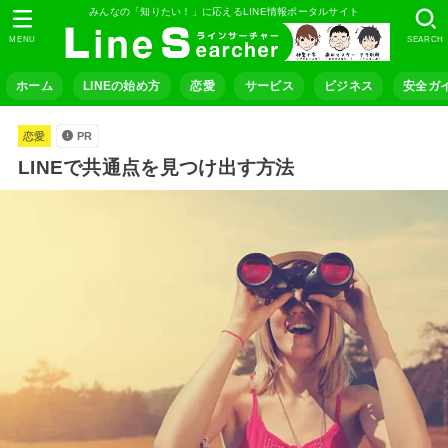
みんなの「知りたい！」に応えるLINE情報ポータルサイト
MENU
SEARCH
ホーム
LINEの始め方
恋愛
サービス
ビジネス
安全ガ
恋愛
PR
LINEで共通点を見つけ出す方法