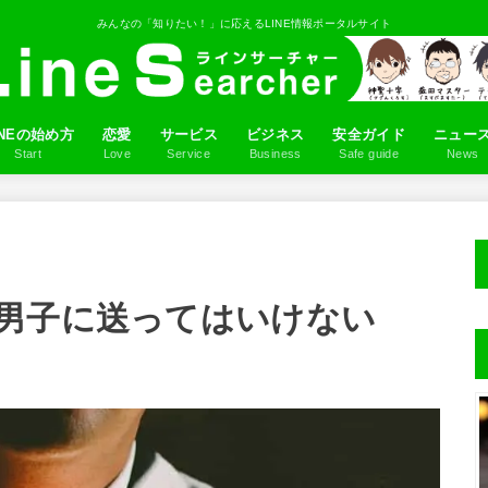
みんなの「知りたい！」に応えるLINE情報ポータルサイト
INEの始め方
恋愛
サービス
ビジネス
安全ガイド
ニュー
Start
Love
Service
Business
Safe guide
News
ロフィール画像を設定しよう
NE IDの作り方
だちを追加しよう
るふるの使い方
LINEアプリ
ゲーム
マンガ
占い
スタンプ
音楽
Q&A
男子に送ってはいけない