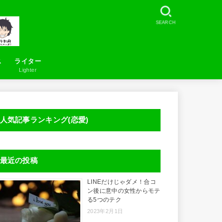
SEARCH
ス
ライター
Lighter
お問い合わせ
LineSearcher について
人気記事ランキング(恋愛)
最近の投稿
LINEだけじゃダメ！合コ
ン後に意中の女性からモテ
る5つのテク
2023年2月1日