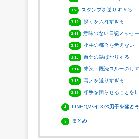
スタンプを送りすぎる
3.9
探りを入れすぎる
3.10
意味のない日記メッセー
3.11
相手の都合を考えない
3.12
自分の話ばかりする
3.13
未読・既読スルーのし
3.14
写メを送りすぎる
3.15
相手を困らせることをLI
3.16
LINEでハイスぺ男子を落と
4
まとめ
5