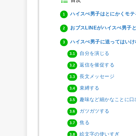
目次
ハイスぺ男子はとにかくモテ
1
おブスLINEがハイスぺ男子
2
ハイスぺ男子に送ってはいけない
3
自分を演じる
3.1
返信を催促する
3.2
長文メッセージ
3.3
束縛する
3.4
趣味など細かなことに口
3.5
ガツガツする
3.6
焦る
3.7
絵文字の使いすぎ
3.8