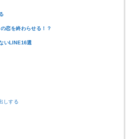
る
との恋を終わらせる！？
LINE16選
出しする