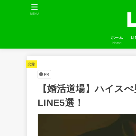
MENU
ホーム
L
Home
プ
LI
友
ふ
恋愛
PR
【婚活道場】ハイスぺ
LINE5選！