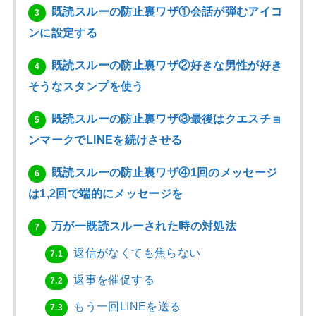
既読スルーの防止裏ワザ①会話が弾むアイコ
3
ンに設定する
既読スルーの防止裏ワザ②好きな男性が好き
4
そうなスタンプを使う
既読スルーの防止裏ワザ③最後はクエスチョ
5
ンマークでLINEを続けさせる
既読スルーの防止裏ワザ④1回のメッセージ
6
は1,2回で端的にメッセージを
万が一既読スルーされた時の対処法
7
返信がなくても焦らない
7.1
返事を催促する
7.2
もう一回LINEを送る
7.3