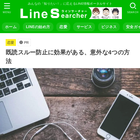
みんなの「知りたい！」に応えるLINE情報ポータルサイト
MENU
SEARCH
ホーム
LINEの始め方
恋愛
サービス
ビジネス
安全ガ
恋愛
PR
既読スルー防止に効果がある、意外な4つの方
法