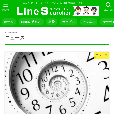
みんなの「知りたい！」に応えるLINE情報ポータルサイト
MENU
SEARCH
ホーム
LINEの始め方
恋愛
サービス
ビジネス
安全ガ
ニュース
ニュース