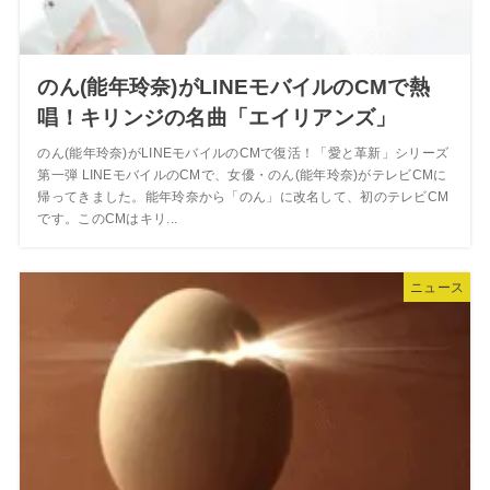
のん(能年玲奈)がLINEモバイルのCMで熱
唱！キリンジの名曲「エイリアンズ」
のん(能年玲奈)がLINEモバイルのCMで復活！「愛と革新」シリーズ
第一弾 LINEモバイルのCMで、女優・のん(能年玲奈)がテレビCMに
帰ってきました。能年玲奈から「のん」に改名して、初のテレビCM
です。このCMはキリ...
ニュース