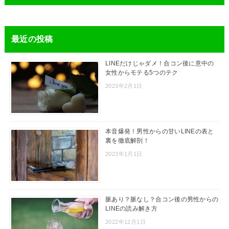
最近の投稿
LINEだけじゃダメ！合コン後に意中の
女性からモテる5つのテク
2023年2月1日
本音爆発！男性からの甘いLINEの表と
裏を徹底解剖！
2023年1月1日
脈あり？脈なし？合コン後の男性からの
LINEの読み解き方
2022年12月1日