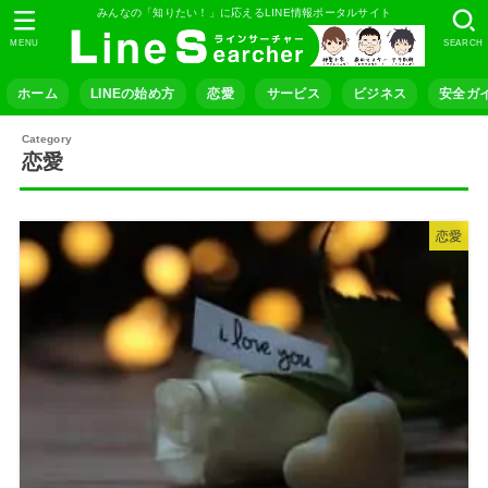
みんなの「知りたい！」に応えるLINE情報ポータルサイト
MENU
SEARCH
ホーム
LINEの始め方
恋愛
サービス
ビジネス
安全ガ
恋愛
恋愛