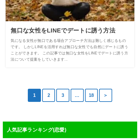
無口な女性をLINEでデートに誘う方法
気になる女性が無口である場合アプローチ方法は難しく感じるもの
です。 しかしLINEを活用すれば無口な女性でも自然にデートに誘う
ことができます。 この記事では無口な女性をLINEでデートに誘う方
法について提案をしていきます...
1
2
3
…
18
＞
人気記事ランキング(恋愛)