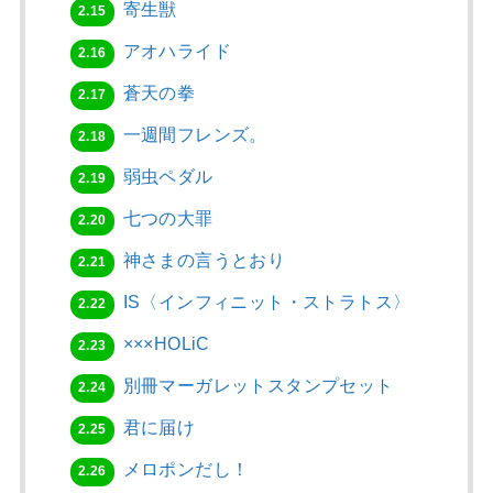
寄生獣
2.15
アオハライド
2.16
蒼天の拳
2.17
一週間フレンズ。
2.18
弱虫ペダル
2.19
七つの大罪
2.20
神さまの言うとおり
2.21
IS〈インフィニット・ストラトス〉
2.22
×××HOLiC
2.23
別冊マーガレットスタンプセット
2.24
君に届け
2.25
メロポンだし！
2.26