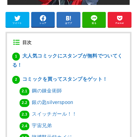
ツイート
シェア
はてブ
送る
Pocket
目次
大人気コミックにスタンプが無料でついてく
1
る！
コミックを買ってスタンプをゲット！
2
鋼の錬金術師
2.1
銀の匙silverspoon
2.2
スイッチガール！！
2.3
宇宙兄弟
2.4