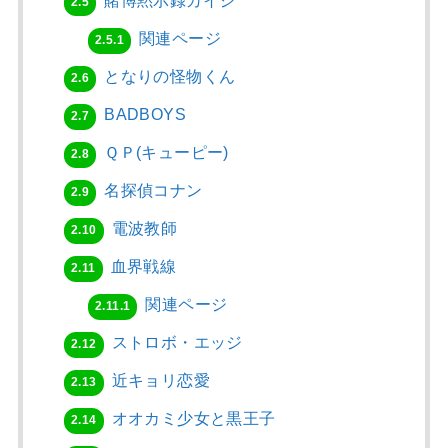
賭博黙示録カイジ
2.5
関連ページ
2.5.1
となりの怪物くん
2.6
BADBOYS
2.7
ＱＰ(キューピー)
2.8
名探偵コナン
2.9
電波教師
2.10
血界戦線
2.11
関連ページ
2.11.1
ストロボ・エッジ
2.12
近キョリ恋愛
2.13
オオカミ少女と黒王子
2.14