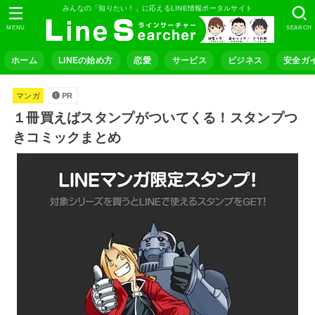
みんなの「知りたい！」に応えるLINE情報ポータルサイト
MENU
SEARCH
ホーム
LINEの始め方
恋愛
サービス
ビジネス
安全ガ
マンガ
PR
１冊買えばスタンプがついてくる！スタンプつ
きコミックまとめ