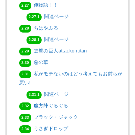
俺物語！！
2.27
関連ページ
2.27.1
ちはやふる
2.28
関連ページ
2.28.1
進撃の巨人attackontitan
2.29
惡の華
2.30
私がモテないのはどう考えてもお前らが
2.31
悪い!
関連ページ
2.31.1
魔方陣ぐるぐる
2.32
ブラック・ジャック
2.33
うさぎドロップ
2.34