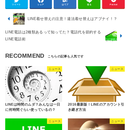
ツイート
シェア
はてブ
送る
Pocket
LINE着せ替えの注意！違法着せ替えはアブナイ！？
LINE電話は2種類あるって知ってた？電話代を節約する
LINE電話術
RECOMMEND
ニュース
ニュース
LINEは時間のムダ？みんなは一日
2016最新版！LINEのアカウント引
に何時間ぐらい使っているの？
き継ぎ方法
ニュース
ニュース