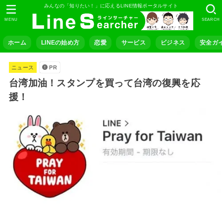
みんなの「知りたい！」に応えるLINE情報ポータルサイト
MENU
SEARCH
ホーム
LINEの始め方
恋愛
サービス
ビジネス
安全ガ
ニュース
PR
台湾加油！スタンプを買って台湾の復興を応
援！