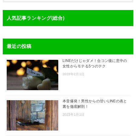
人気記事ランキング(総合)
最近の投稿
LINEだけじゃダメ！合コン後に意中の
女性からモテる5つのテク
2023年2月1日
本音爆発！男性からの甘いLINEの表と
裏を徹底解剖！
2023年1月1日