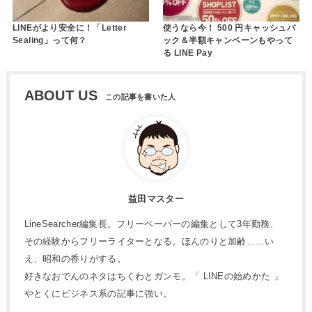
LINEがより安全に！「Letter
使うなら今！ 500 円キャッシュバ
Sealing」って何？
ック＆半額キャンペーンもやって
る LINE Pay
ABOUT US
益田マスター
LineSearcher編集長。フリーペーパーの編集として3年勤務、
その経験からフリーライターとなる。ほんのりと加齢……い
え、昭和の香りがする。
好きなおでんのネタはちくわとガンモ。「 LINEの始めかた 」
やとくにビジネス系の記事に強い。