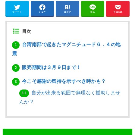
ツイート
シェア
はてブ
送る
Pocket
目次
台湾南部で起きたマグニチュード６．４の地
1
震
販売期間は３月９日まで！
2
今こそ感謝の気持を示すべき時かも？
3
自分が出来る範囲で無理なく援助しませ
3.1
んか？