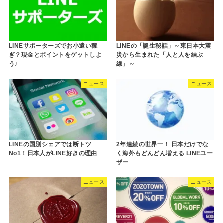
LINEサポーターズでお小遣い稼
LINEの「誕生秘話」～東日本大震
ぎ？現金とポイントをゲットしよ
災から生まれた「人と人を結ぶ
う♪
線」～
ニュース
ニュース
LINEの国別シェアでは断トツ
2年連続の世界一！ 日本だけでな
No1！日本人がLINE好きの理由
く海外もどんどん増える LINEユー
ザー
ニュース
ニュース