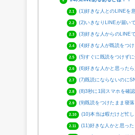
2
(1)好きな人とのLINE
2.1
(2)いきなりLINEが届い
2.2
(3)好きな人からのLIN
2.3
(4)好きな人が既読をつ
2.4
(5)すぐに既読をつけず
2.5
(6)好きな人かと思った
2.6
(7)既読にならないのにS
2.7
(8)3秒に1回スマホを確
2.8
(9)既読をつけたまま寝
2.9
(10)本当は暇だけど忙
2.10
(11)好きな人かと思った
2.11