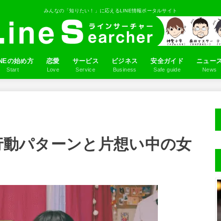
みんなの「知りたい！」に応えるLINE情報ポータルサイト
INEの始め方
恋愛
サービス
ビジネス
安全ガイド
ニュー
Start
Love
Service
Business
Safe guide
News
ロフィール画像を設定しよう
NE IDの作り方
だちを追加しよう
るふるの使い方
LINEアプリ
ゲーム
マンガ
占い
スタンプ
音楽
Q&A
の行動パターンと片想い中の女