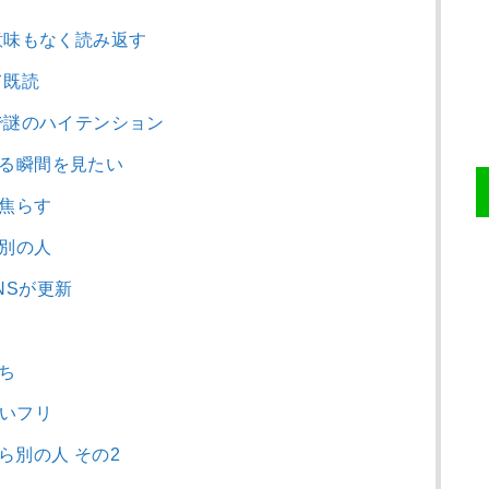
を意味もなく読み返す
て既読
Eで謎のハイテンション
ける瞬間を見たい
に焦らす
ら別の人
NSが更新
認
落ち
しいフリ
ら別の人 その2