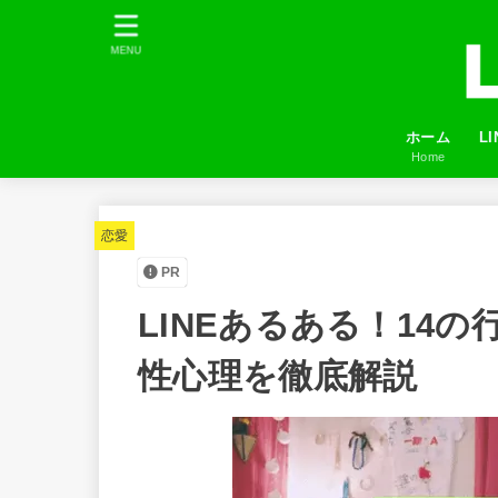
MENU
ホーム
L
Home
プ
LI
友
ふ
恋愛
PR
LINEあるある！14
性心理を徹底解説