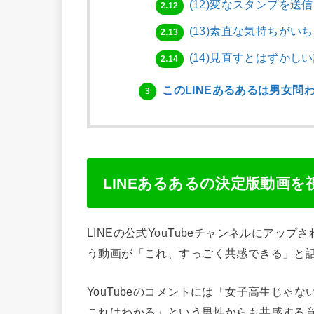
(12)変なスタンプを送信
2.12
(13)素直な気持ちがい
2.13
(14)見直すとはずかし
2.14
このLINEあるあるは男女問
3
LINEあるあるの決定版動画を
LINEの公式YouTubeチャンネルにアップ
う動画が「これ、すっごく共感できる」と
YouTubeのコメントには「女子高生じゃ
これはわかる」という男性からも共感する