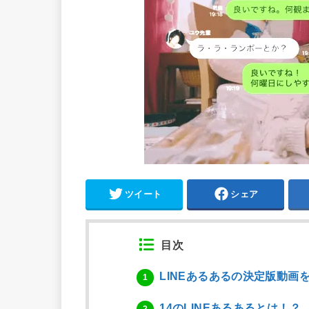
ツイート
シェア
目次
LINEあるあるの決定版動画
1
14のLINEあるあるとは！？