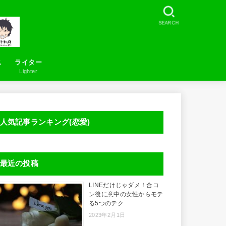
SEARCH
ス
ライター
Lighter
お問い合わせ
LineSearcher について
人気記事ランキング(恋愛)
最近の投稿
LINEだけじゃダメ！合コ
ン後に意中の女性からモテ
る5つのテク
2023年2月1日