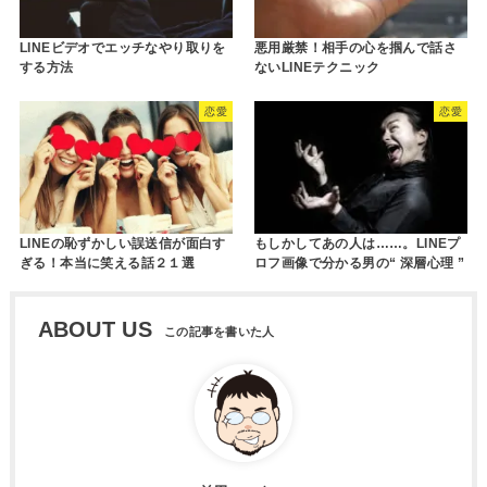
LINEビデオでエッチなやり取りを
悪用厳禁！相手の心を掴んで話さ
する方法
ないLINEテクニック
恋愛
恋愛
LINEの恥ずかしい誤送信が面白す
もしかしてあの人は……。LINEプ
ぎる！本当に笑える話２１選
ロフ画像で分かる男の“ 深層心理 ”
ABOUT US