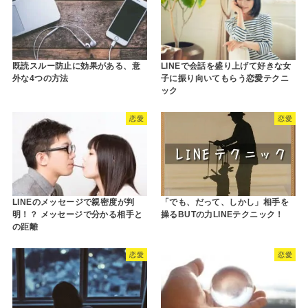
既読スルー防止に効果がある、意
LINEで会話を盛り上げて好きな女
外な4つの方法
子に振り向いてもらう恋愛テクニ
ック
恋愛
恋愛
LINEのメッセージで親密度が判
「でも、だって、しかし」相手を
明！？ メッセージで分かる相手と
操るBUTの力LINEテクニック！
の距離
恋愛
恋愛