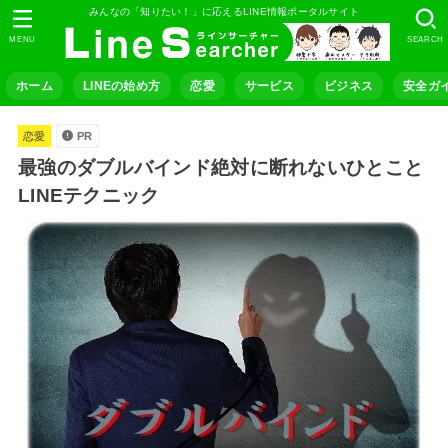
みんなの「知りたい！」に応えるLINE情報ポータルサイト
MENU
SEARCH
ホーム
LINEの始め方
恋愛
サービス
ビジネス
安全ガ
恋愛
PR
最強のダブルバインド絶対に断れないひとこと
LINEテクニック