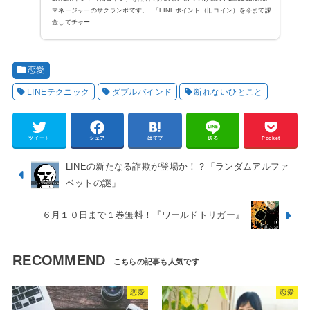
マネージャーのサクランボです。 「LINEポイント（旧コイン）を今まで課
金してチャー...
恋愛
LINEテクニック
ダブルバインド
断れないひとこと
ツイート
シェア
はてブ
送る
Pocket
LINEの新たなる詐欺が登場か！？「ランダムアルファ
ベットの謎」
６月１０日まで１巻無料！『ワールドトリガー』
RECOMMEND
恋愛
恋愛