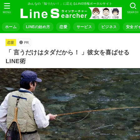
みんなの「知りたい！」に応えるLINE情報ポータルサイト
MENU
SEARCH
ホーム
LINEの始め方
恋愛
サービス
ビジネス
安全ガ
恋愛
PR
「 言うだけはタダだから！ 」彼女を喜ばせる
LINE術