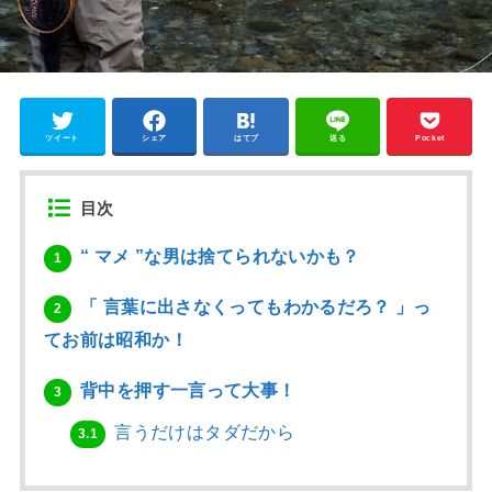
ツイート
シェア
はてブ
送る
Pocket
目次
“ マメ ”な男は捨てられないかも？
1
「 言葉に出さなくってもわかるだろ？ 」っ
2
てお前は昭和か！
背中を押す一言って大事！
3
言うだけはタダだから
3.1