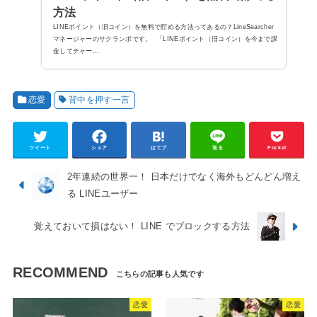
方法
LINEポイント（旧コイン）を無料で貯める方法ってあるの？LineSearcher
マネージャーのサクランボです。 「LINEポイント（旧コイン）を今まで課
金してチャー...
恋愛
背中を押す一言
ツイート
シェア
はてブ
送る
Pocket
2年連続の世界一！ 日本だけでなく海外もどんどん増え
る LINEユーザー
覚えておいて損はない！ LINE でブロックする方法
RECOMMEND
恋愛
恋愛