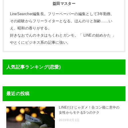
益田マスター
LineSearcher編集長。フリーペーパーの編集として3年勤務、
その経験からフリーライターとなる。ほんのりと加齢……い
え、昭和の香りがする。
好きなおでんのネタはちくわとガンモ。「 LINEの始めかた 」
やとくにビジネス系の記事に強い。
人気記事ランキング(恋愛)
最近の投稿
LINEだけじゃダメ！合コン後に意中の
女性からモテる5つのテク
2023年2月1日