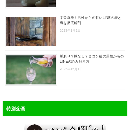
本音爆発！男性からの甘いLINEの表と
裏を徹底解剖！
2023年1月1日
脈あり？脈なし？合コン後の男性からの
LINEの読み解き方
2022年12月1日
特別企画