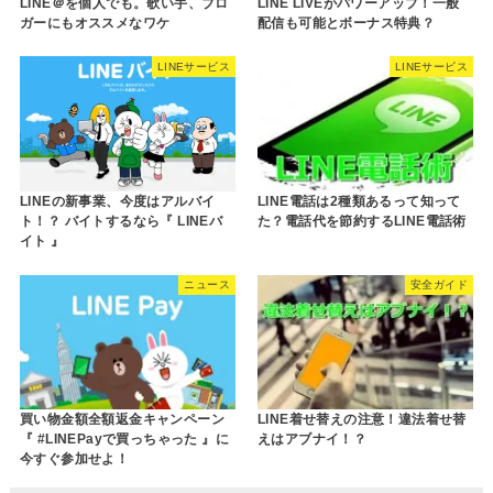
LINE＠を個人でも。歌い手、ブロ
LINE LIVEがパワーアップ！一般
ガーにもオススメなワケ
配信も可能とボーナス特典？
LINEサービス
LINEサービス
LINEの新事業、今度はアルバイ
LINE電話は2種類あるって知って
ト！？ バイトするなら『 LINEバ
た？電話代を節約するLINE電話術
イト 』
ニュース
安全ガイド
買い物金額全額返金キャンペーン
LINE着せ替えの注意！違法着せ替
『 #LINEPayで買っちゃった 』に
えはアブナイ！？
今すぐ参加せよ！