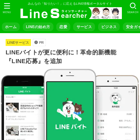
みんなの「知りたい！」に応えるLINE情報ポータルサイト
MENU
SEARCH
ホーム
LINEの始め方
恋愛
サービス
ビジネス
安全ガ
LINEサービス
PR
LINEバイトが更に便利に！革命的新機能
『LINE応募』を追加