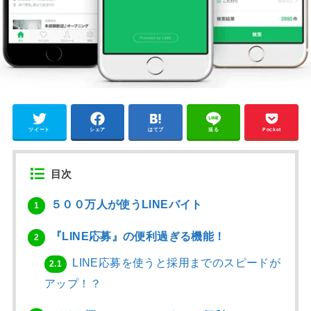
ツイート
シェア
はてブ
送る
Pocket
目次
５００万人が使うLINEバイト
1
『LINE応募』の便利過ぎる機能！
2
LINE応募を使うと採用までのスピードが
2.1
アップ！？