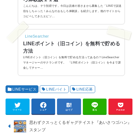
こんにちは、テラ別府です。今日は読者の皆さまから募集した「LINEで誤送
信をしちゃった！みんなのおもしろ体験談」を紹介します。他のサイトから
コピペしてきたエピソ...
LineSearcher
LINEポイント（旧コイン）を無料で貯める
方法
LINEポイント（旧コイン）を無料で貯める方法ってあるの？LineSearcher
マネージャーのサクランボです。 「LINEポイント（旧コイン）を今まで課
金してチャー...
LINEサービス
LINEバイト
LINE応募
ツイート
シェア
はてブ
送る
Pocket
思わずクスっとくるギャグテイスト『あいさつゴハン』
スタンプ