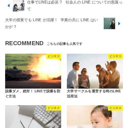
仕事でLINEは必須 ? 社会人の LINE についての意識っ
て
大学の授業でも LINE が活躍 ! 学業の共に LINE はい
かが ?
RECOMMEND
ビジネス
ビジネス
誤爆ダメ、絶対！ LINEで誤爆を防
大学サークルを運営する時のLINE
ぐ方法
活用法
ビジネス
ビジネス