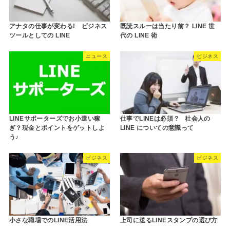
アナタの仕事が変わる! ビジネス
既読スルーは当たり前？ LINE 世
ツールとしての LINE
代の LINE 術
ニュース
ビジネス
LINEサポーターズでお小遣い稼
仕事でLINEは必須 ? 社会人の
ぎ？現金とポイントをゲットしよ
LINE についての意識って
う♪
ビジネス
ビジネス
小さな職場でのLINE活用法
上司に送るLINEスタンプの選び方